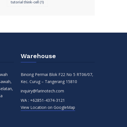
tutorial think-cell
(1)
Warehouse
Sawah
Binong Permai Blok F22 No 5 RT06/07,
Sawah,
Kec. Curug – Tangerang 15810
Selatan,
inquiry@farinotech.com
ta
WA :
+62851-4374-3121
View Location on GoogleMap