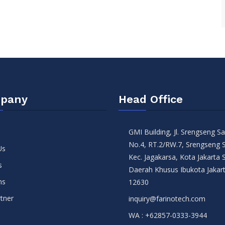
pany
Head Office
GMI Building, Jl. Srengseng 
No.4, RT.2/RW.7, Srengseng 
Us
Kec. Jagakarsa, Kota Jakarta 
s
Daerah Khusus Ibukota Jakar
ns
12630
tner
inquiry@farinotech.com
WA :
+62857-0333-3944