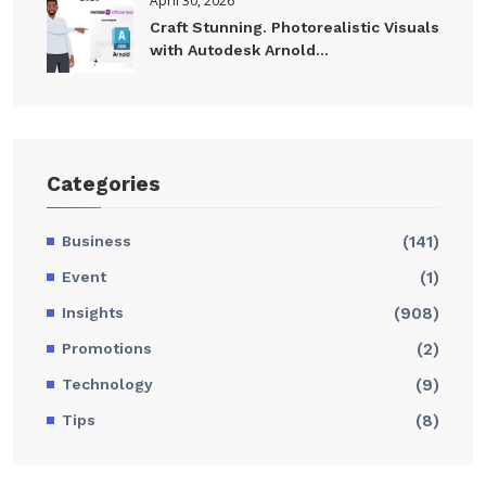
April 30, 2026
Craft Stunning. Photorealistic Visuals
with Autodesk Arnold...
Categories
Business
(141)
Event
(1)
Insights
(908)
Promotions
(2)
Technology
(9)
Tips
(8)