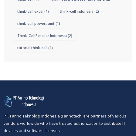
think-cell excel
(1)
think-cell indonesia
(2)
think-cell powerpoint
(1)
Think-Cell Reseller Indonesia
(2)
tutorial think-cell
(1)
PT. Farino Teknologi Indonesia (Farinotech) are partners of various
vendors worldwide who have trusted authorization to distribute IT
devices and software licenses