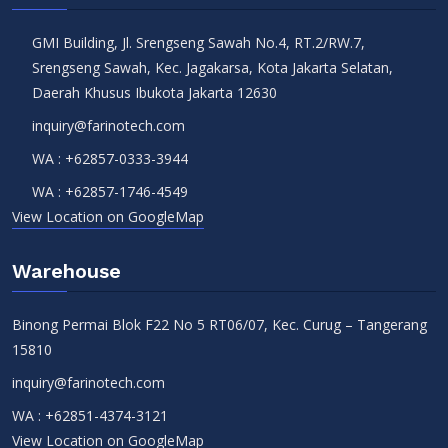
GMI Building, Jl. Srengseng Sawah No.4, RT.2/RW.7,
Srengseng Sawah, Kec. Jagakarsa, Kota Jakarta Selatan,
Daerah Khusus Ibukota Jakarta 12630
inquiry@farinotech.com
WA :
+62857-0333-3944
WA :
+62857-1746-4549
View Location on GoogleMap
Warehouse
Binong Permai Blok F22 No 5 RT06/07, Kec. Curug – Tangerang
15810
inquiry@farinotech.com
WA :
+62851-4374-3121
View Location on GoogleMap