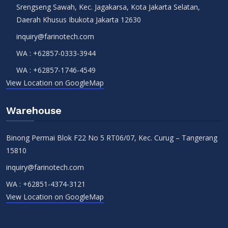
Srengseng Sawah, Kec. Jagakarsa, Kota Jakarta Selatan,
Daerah Khusus Ibukota Jakarta 12630
inquiry@farinotech.com
WA :
+62857-0333-3944
WA :
+62857-1746-4549
View Location on GoogleMap
Warehouse
Binong Permai Blok F22 No 5 RT06/07, Kec. Curug – Tangerang
15810
inquiry@farinotech.com
WA :
+62851-4374-3121
View Location on GoogleMap