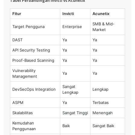
Tabel Perbandingan Invicti vs Acunetix
Fitur
Invicti
Acunetix
SMB & Mid-
Target Pengguna
Enterprise
Market
DAST
Ya
Ya
API Security Testing
Ya
Ya
Proof-Based Scanning
Ya
Ya
Vulnerability
Ya
Ya
Management
Sangat
DevSecOps Integration
Lengkap
Lengkap
ASPM
Ya
Terbatas
Skalabilitas
Sangat Tinggi
Menengah
Kemudahan
Baik
Sangat Baik
Penggunaan