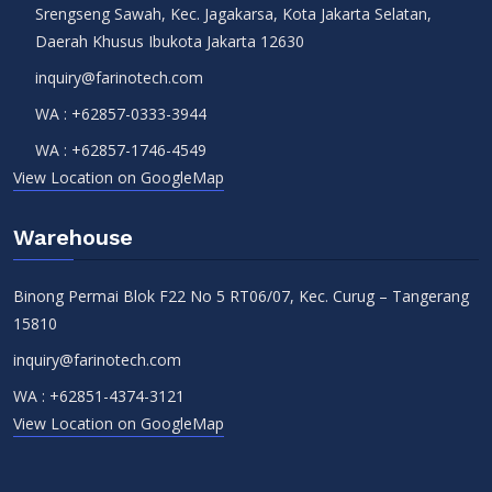
Srengseng Sawah, Kec. Jagakarsa, Kota Jakarta Selatan,
Daerah Khusus Ibukota Jakarta 12630
inquiry@farinotech.com
WA :
+62857-0333-3944
WA :
+62857-1746-4549
View Location on GoogleMap
Warehouse
Binong Permai Blok F22 No 5 RT06/07, Kec. Curug – Tangerang
15810
inquiry@farinotech.com
WA :
+62851-4374-3121
View Location on GoogleMap