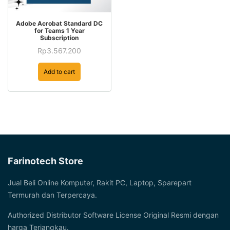
Adobe Acrobat Standard DC
for Teams 1 Year
Subscription
Rp
3.567.200
Add to cart
Farinotech Store
Jual Beli Online Komputer, Rakit PC, Laptop, Sparepart
Termurah dan Terpercaya.
Authorized Distributor Software License Original Resmi dengan
harga Terjangkau.