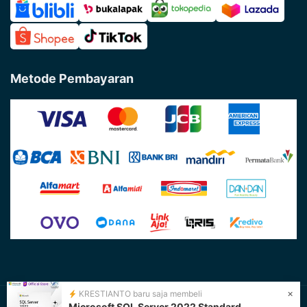
Metode Pembayaran
×
KRESTIANTO baru saja membeli
@Copyright 2026 - Farinotech by
PT. Farino Teknologi
Microsoft SQL Server 2022 Standard