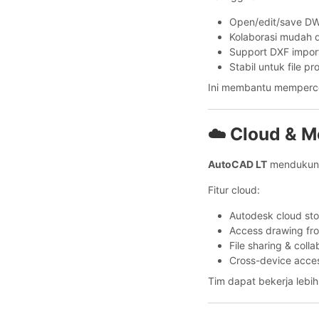
Open/edit/save D
Kolaborasi mudah
Support DXF impor
Stabil untuk file p
Ini membantu memperce
☁️ Cloud & M
AutoCAD LT
mendukung
Fitur cloud:
Autodesk cloud st
Access drawing fr
File sharing & colla
Cross-device acce
Tim dapat bekerja lebih 