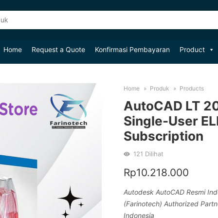
Home
Request a Quote
Konfirmasi Pembayaran
Product
Home
Produk
Products
AutoCAD LT 2
Single-User E
Subscription
121
Dilihat
Rp
10.218.000
Autodesk AutoCAD Resmi Indo
(Farinotech) Authorized Part
Indonesia