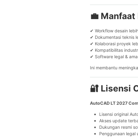
💼 Manfaat
✔ Workflow desain lebi
✔ Dokumentasi teknis l
✔ Kolaborasi proyek le
✔ Kompatibilitas industr
✔ Software legal & am
Ini membantu meningkatk
🔐 Lisensi
AutoCAD LT 2027 Comm
Lisensi original Au
Akses update terb
Dukungan resmi so
Penggunaan legal u