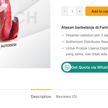
AutoCAD
-
+
Add to car
LT
2027
Commercial
Alasan berbelanja di Fari
New
Pesanan sebelum jam 2 sia
Single-
Authorized Distributor Res
user
Untuk Produk Lisensi Digita
ELD
yang sama, dan tidak ada 
Annual
Subscription
Get Quote via Wha
quantity
Description
Reviews (0)