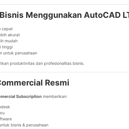
 Bisnis Menggunakan AutoCAD L
h cepat
ebih akurat
bih mudah
i tinggi
an untuk perusahaan
an produktivitas dan profesionalitas bisnis.
 Commercial Resmi
ercial Subscription
memberikan:
todesk
aru
ftware
ntuk bisnis & perusahaan