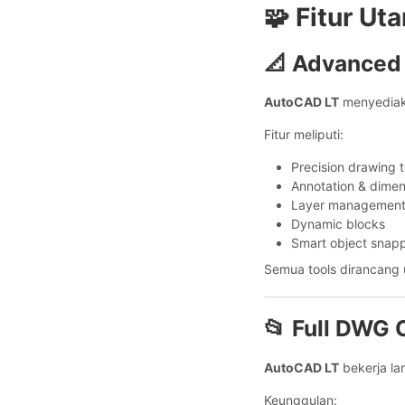
🧩 Fitur U
📐 Advanced 
AutoCAD LT
menyediakan
Fitur meliputi:
Precision drawing t
Annotation & dimen
Layer managemen
Dynamic blocks
Smart object snap
Semua tools dirancang 
📂 Full DWG 
AutoCAD LT
bekerja la
Keunggulan: