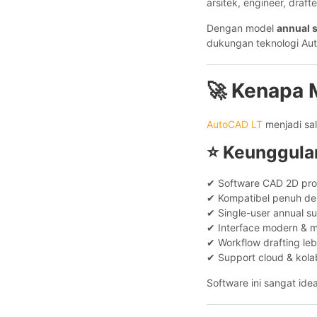
arsitek, engineer, draft
Dengan model
annual 
dukungan teknologi Aut
🚀 Kenapa 
AutoCAD LT
menjadi sal
⭐ Keunggula
✔ Software CAD 2D prof
✔ Kompatibel penuh de
✔ Single-user annual su
✔ Interface modern & 
✔ Workflow drafting leb
✔ Support cloud & kolab
Software ini sangat idea