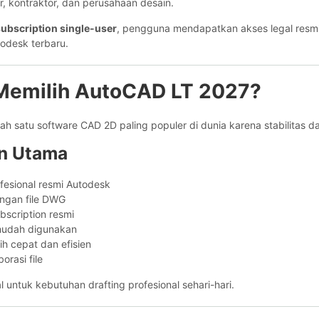
er, kontraktor, dan perusahaan desain.
subscription single-user
, pengguna mendapatkan akses legal resmi,
odesk terbaru.
Memilih AutoCAD LT 2027?
ah satu software CAD 2D paling populer di dunia karena stabilitas d
n Utama
esional resmi Autodesk
ngan file DWG
bscription resmi
mudah digunakan
ih cepat dan efisien
orasi file
l untuk kebutuhan drafting profesional sehari-hari.