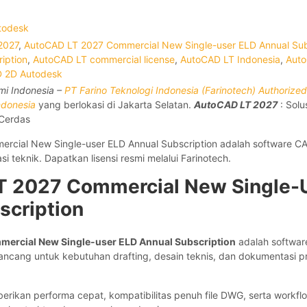
todesk
2027
,
AutoCAD LT 2027 Commercial New Single-user ELD Annual Sub
iption
,
AutoCAD LT commercial license
,
AutoCAD LT Indonesia
,
Auto
D 2D Autodesk
i Indonesia –
PT Farino Teknologi Indonesia (Farinotech) Authorized
ndonesia
yang berlokasi di Jakarta Selatan.
AutoCAD LT 2027
: Solu
 Cerdas
cial New Single-user ELD Annual Subscription adalah software CA
i teknik. Dapatkan lisensi resmi melalui Farinotech.
 2027 Commercial New Single-
scription
ercial New Single-user ELD Annual Subscription
adalah softwar
ancang untuk kebutuhan drafting, desain teknis, dan dokumentasi p
ikan performa cepat, kompatibilitas penuh file DWG, serta workf