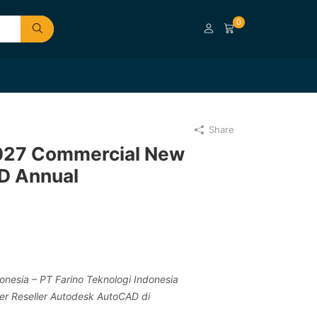
0
Share
027 Commercial New
LD Annual
nesia – PT Farino Teknologi Indonesia
ner Reseller Autodesk AutoCAD di