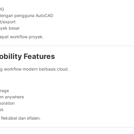
WG
 dengan pengguna AutoCAD
t/export
royek besar
pat workflow proyek.
obility Features
 workflow modern berbasis cloud.
orage
om anywhere
boration
ss
fleksibel dan efisien.