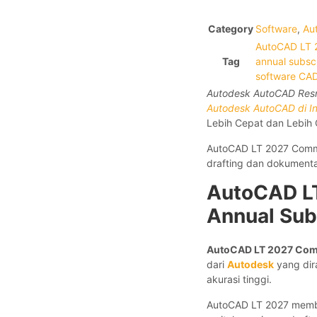
Category
Software
,
Au
AutoCAD LT 
Tag
annual subscr
software CA
Autodesk AutoCAD Resm
Autodesk AutoCAD di I
Lebih Cepat dan Lebih
AutoCAD LT 2027 Commer
drafting dan dokumentas
AutoCAD LT
Annual Sub
AutoCAD LT
2027 Comm
dari
Autodesk
yang dir
akurasi tinggi.
AutoCAD LT 2027 member