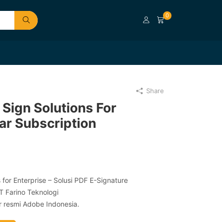
0
Share
Sign Solutions For
ar Subscription
for Enterprise – Solusi PDF E-Signature
T Farino Teknologi
er resmi Adobe Indonesia.