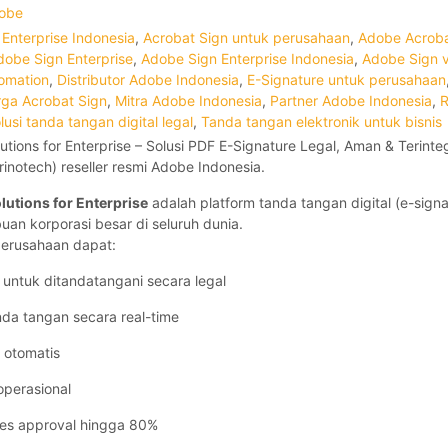
obe
 Enterprise Indonesia
,
Acrobat Sign untuk perusahaan
,
Adobe Acrobat
dobe Sign Enterprise
,
Adobe Sign Enterprise Indonesia
,
Adobe Sign 
omation
,
Distributor Adobe Indonesia
,
E-Signature untuk perusahaan
ga Acrobat Sign
,
Mitra Adobe Indonesia
,
Partner Adobe Indonesia
,
R
lusi tanda tangan digital legal
,
Tanda tangan elektronik untuk bisnis
tions for Enterprise – Solusi PDF E-Signature Legal, Aman & Terinte
rinotech) reseller resmi Adobe Indonesia.
utions for Enterprise
adalah platform tanda tangan digital (e-sign
uan korporasi besar di seluruh dunia.
perusahaan dapat:
untuk ditandatangani secara legal
da tangan secara real-time
 otomatis
operasional
es approval hingga 80%