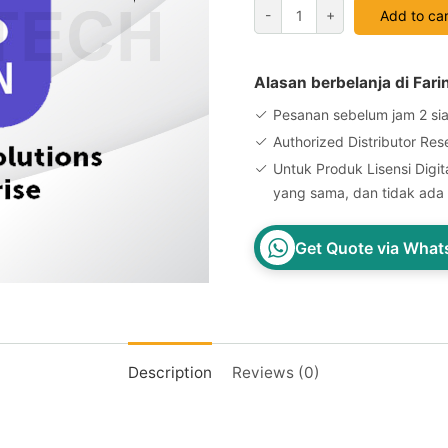
Adobe
-
+
Add to car
Acrobat
Sign
Solutions
Alasan berbelanja di Fari
for
Pesanan sebelum jam 2 sia
Enterprise
Authorized Distributor Res
1
Untuk Produk Lisensi Digita
Year
yang sama, dan tidak ada 
Subscription
quantity
Get Quote via Wha
Description
Reviews (0)