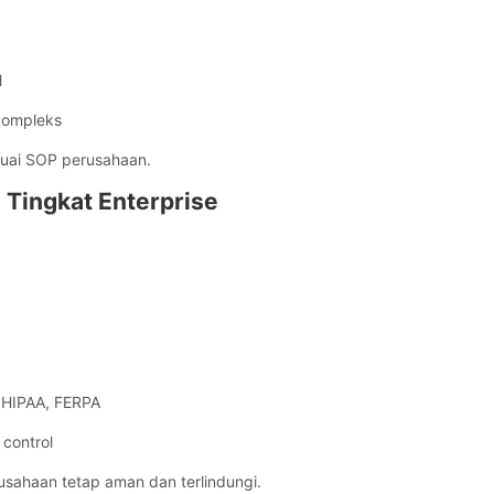
l
kompleks
suai SOP perusahaan.
 Tingkat Enterprise
 HIPAA, FERPA
control
sahaan tetap aman dan terlindungi.