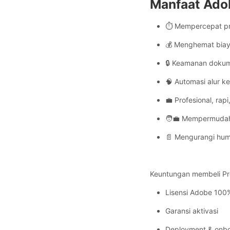
Manfaat Adob
⏱ Mempercepat pro
💰 Menghemat biaya 
🔒 Keamanan dokum
🧠 Automasi alur k
💼 Profesional, rap
🧑‍💼 Mempermudah
📄 Mengurangi hum
Keuntungan membeli P
Lisensi Adobe 100%
Garansi aktivasi
Deployment & onb