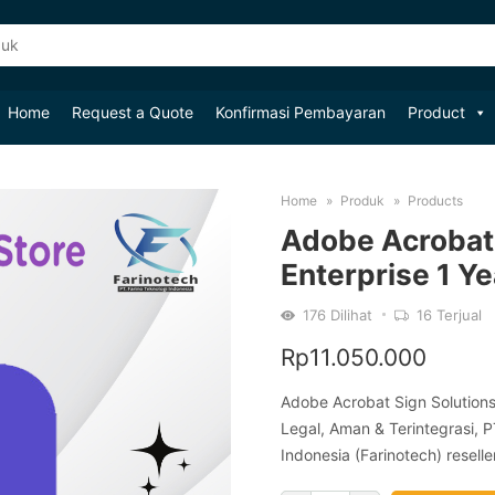
Home
Request a Quote
Konfirmasi Pembayaran
Product
Home
Produk
Products
Adobe Acrobat 
Enterprise 1 Ye
176
Dilihat
16
Terjual
Rp
11.050.000
Adobe Acrobat Sign Solutions 
Legal, Aman & Terintegrasi, P
Indonesia (Farinotech) resell