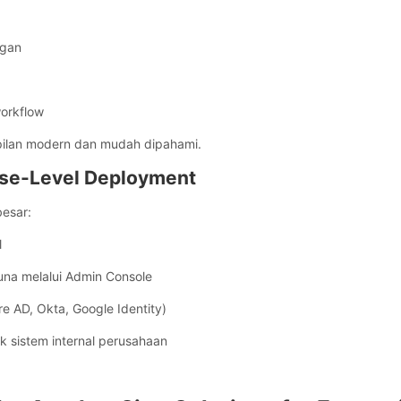
ngan
a
workflow
ilan modern dan mudah dipahami.
prise-Level Deployment
besar:
l
a melalui Admin Console
re AD, Okta, Google Identity)
 sistem internal perusahaan