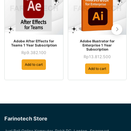
Adobe After Effects for
Adobe Illustrator for
Teams 1 Year Subscription
Enterprise 1 Year
Subscription
Rp
9.382.100
Rp
13.812.500
Add to cart
Add to cart
Farinotech Store
Jual Beli Online Komputer, Rakit PC, Laptop, Sparepart