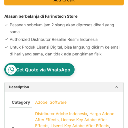
for
Enterprise
1
Alasan berbelanja di Farinotech Store
Year
Pesanan sebelum jam 2 siang akan diproses dihari yang
Subscription
sama
quantity
Authorized Distributor Reseller Resmi Indonesia
Untuk Produk Lisensi Digital, bisa langsung dikirim ke email
di hari yang sama, dan tidak ada pengiriman fisik
Get Quote via WhatsApp
Description
Category
Adobe
,
Software
Distributor Adobe Indonesia
,
Harga Adobe
After Effects
,
License Key Adobe After
Effects
,
Lisensi Key Adobe After Effects
,