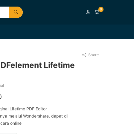
0
Share
DFelement Lifetime
ual
0
nal Lifetime PDF Editor
nnya melalui Wondershare, dapat di
cara online