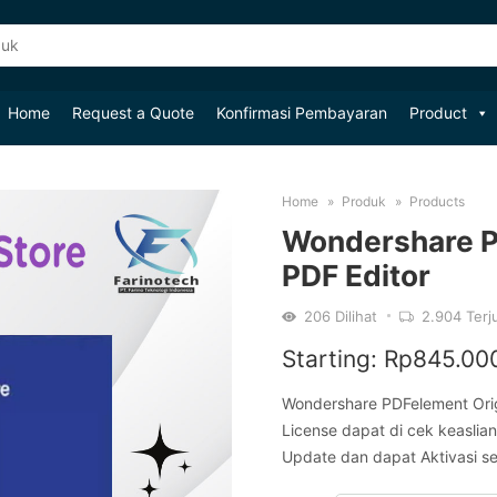
Home
Request a Quote
Konfirmasi Pembayaran
Product
Home
Produk
Products
Wondershare P
PDF Editor
206
Dilihat
2.904
Terj
Starting:
Rp
845.00
Wondershare PDFelement Origi
License dapat di cek keaslia
Update dan dapat Aktivasi se