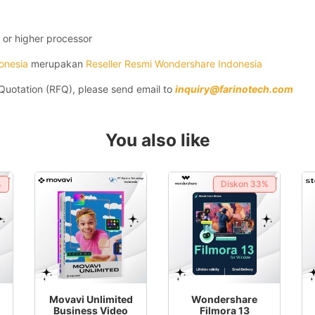
z or higher processor
onesia
merupakan
Reseller Resmi Wondershare Indonesia
r Quotation (RFQ), please send email to
inquiry@farinotech.com
You also like
%
Diskon
33%
This
This
Movavi Unlimited
Wondershare
product
product
Business Video
Filmora 13