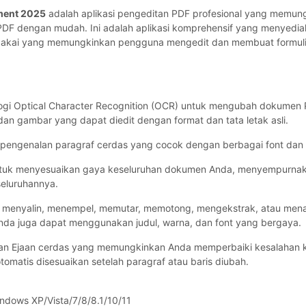
ment 2025
adalah aplikasi pengeditan PDF profesional yang memu
PDF dengan mudah. Ini adalah aplikasi komprehensif yang menyedi
p pakai yang memungkinkan pengguna mengedit dan membuat formul
ogi Optical Character Recognition (OCR) untuk mengubah dokumen 
s dan gambar yang dapat diedit dengan format dan tata letak asli.
r pengenalan paragraf cerdas yang cocok dengan berbagai font dan
ntuk menyesuaikan gaya keseluruhan dokumen Anda, menyempurnakan
eluruhannya.
 menyalin, menempel, memutar, memotong, mengekstrak, atau me
da juga dapat menggunakan judul, warna, dan font yang bergaya.
an Ejaan cerdas yang memungkinkan Anda memperbaiki kesalahan k
otomatis disesuaikan setelah paragraf atau baris diubah.
ndows XP/Vista/7/8/8.1/10/11