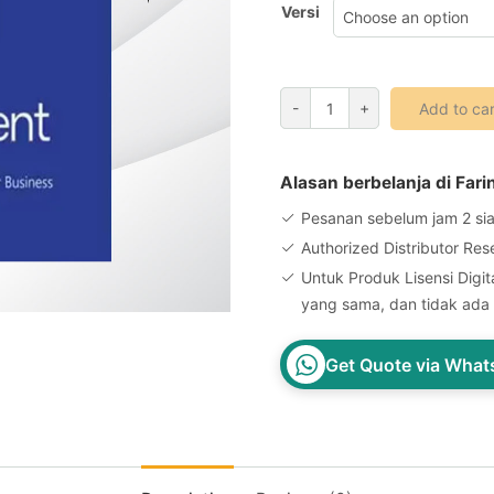
Versi
Wondershare
-
+
Add to car
PDFelement
Lifetime
PDF
Alasan berbelanja di Fari
Editor
Pesanan sebelum jam 2 sia
quantity
Authorized Distributor Res
Untuk Produk Lisensi Digita
yang sama, dan tidak ada 
Get Quote via Wha