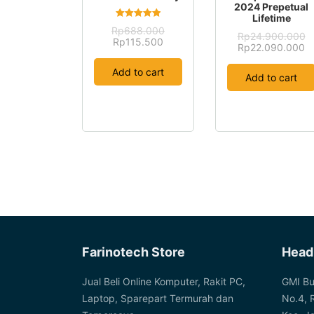
2024 Prepetual
Lifetime
Rated
Rp
688.000
5.00
Rp
24.900.000
Original
Current
Rp
115.500
out of 5
Original
Cu
Rp
22.090.000
price
price
price
pr
was:
is:
was:
is:
Add to cart
Rp688.000.
Rp115.500.
Add to cart
Rp24.900.000.
R
Farinotech Store
Head
Jual Beli Online Komputer, Rakit PC,
GMI Bu
Laptop, Sparepart Termurah dan
No.4, 