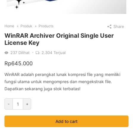
Home
Produk
Products
Share
WinRAR Archiver Original Single User
License Key
237
Dilihat
2.304
Terjual
Rp
645.000
WinRAR adalah perangkat lunak kompresi file yang memiliki
fungsi utama untuk mengompres dan mengekstrak file.
Dapatkan sekarang juga stok terbatas!
WinRAR
-
+
Archiver
Original
Add to cart
Single
User