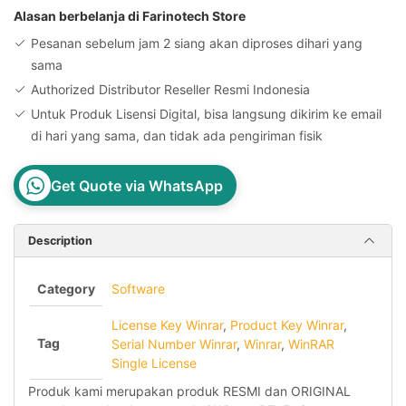
License
Alasan berbelanja di Farinotech Store
Key
Pesanan sebelum jam 2 siang akan diproses dihari yang
quantity
sama
Authorized Distributor Reseller Resmi Indonesia
Untuk Produk Lisensi Digital, bisa langsung dikirim ke email
di hari yang sama, dan tidak ada pengiriman fisik
Get Quote via WhatsApp
Description
Category
Software
License Key Winrar
,
Product Key Winrar
,
Tag
Serial Number Winrar
,
Winrar
,
WinRAR
Single License
Produk kami merupakan produk RESMI dan ORIGINAL