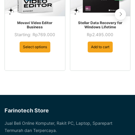
This
Movavi Video Editor
Stellar Data Recovery for
product
Business
Windows Lifetime
has
Starting:
Rp
769.000
Rp
2.495.000
This
multiple
product
Select options
Add to cart
variants.
has
The
multiple
options
variants.
may
The
be
options
chosen
may
on
be
the
chosen
product
Farinotech Store
on
page
the
Jual Beli Online Komputer, Rakit PC, Laptop, Sparepart
product
Termurah dan Terpercaya.
page