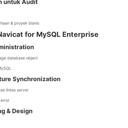
 untuk Audit
haan & proyek bisnis
Navicat for MySQL Enterprise
ministration
age database object
 MySQL
cture Synchronization
se lintas server
error
ng & Design