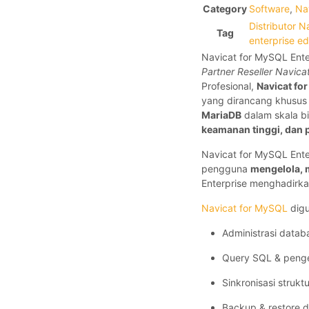
Category
Software
,
Na
Distributor N
Tag
enterprise ed
Navicat for MySQL Ente
Partner Reseller Navica
Profesional,
Navicat fo
yang dirancang khusus
MariaDB
dalam skala b
keamanan tinggi, dan 
Navicat for MySQL Ente
pengguna
mengelola,
Enterprise menghadirka
Navicat for MySQL
digu
Administrasi data
Query SQL & peng
Sinkronisasi strukt
Backup & restore 