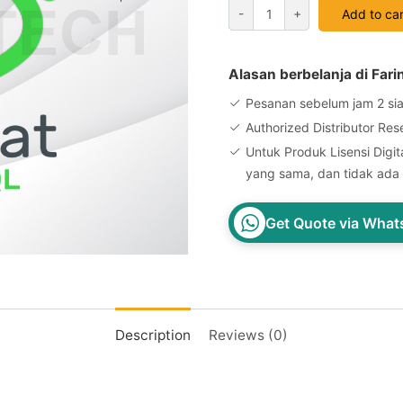
Navicat
-
+
Add to car
for
MySQL
Enterprise
Alasan berbelanja di Fari
Perpetual
Pesanan sebelum jam 2 sia
License
Authorized Distributor Res
quantity
Untuk Produk Lisensi Digita
yang sama, dan tidak ada 
Get Quote via Wha
Description
Reviews (0)