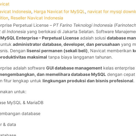
vicat
avicat Indonesia
,
Harga Navicat for MySQL
,
navicat for mysql down
ition
,
Reseller Navicat Indonesia
rprise Perpetual License –
PT Farino Teknologi Indonesia (Farinotech
t di Indonesia
yang berlokasi di Jakarta Selatan. Software Manaje
r MySQL Enterprise – Perpetual License
adalah solusi
database man
 untuk
administrator database, developer, dan perusahaan
yang m
isnis. Dengan
lisensi permanen (sekali beli)
, Navicat memberikan
k
produktivitas maksimal
tanpa biaya langganan tahunan.
rprise adalah software
GUI database management
kelas enterpris
 mengembangkan, dan memelihara database MySQL
dengan cepat 
n fitur lengkap untuk
lingkungan produksi dan bisnis profesional
.
nakan untuk:
base MySQL & MariaDB
embangan database
ur & data
database