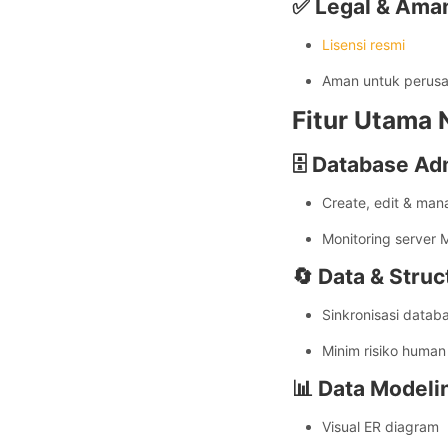
✅ Legal & Aman
Lisensi resmi
Aman untuk perusa
Fitur Utama 
🗄️ Database Ad
Create, edit & man
Monitoring server
🔄 Data & Stru
Sinkronisasi databa
Minim risiko human 
📊 Data Modeli
Visual ER diagram