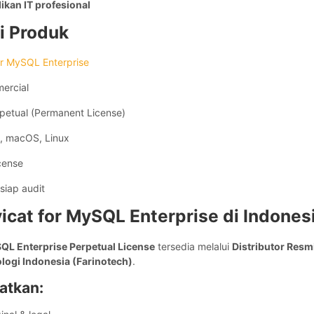
dikan IT profesional
si Produk
or MySQL Enterprise
ercial
petual (Permanent License)
 macOS, Linux
cense
siap audit
vicat for MySQL Enterprise di Indones
SQL Enterprise Perpetual License
tersedia melalui
Distributor Resm
logi Indonesia (Farinotech)
.
atkan: