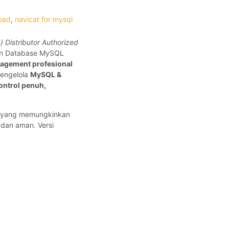
load
,
navicat for mysql
) Distributor Authorized
men Database MySQL
agement profesional
engelola
MySQL &
ontrol penuh,
e yang memungkinkan
dan aman. Versi