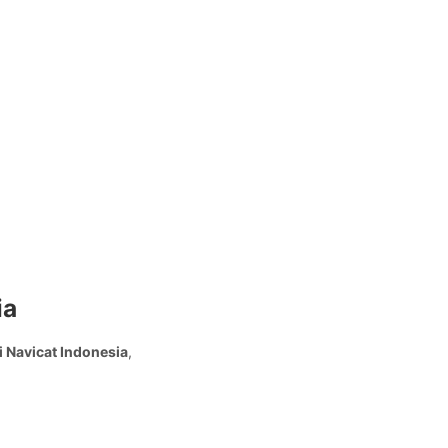
ia
i Navicat Indonesia
,