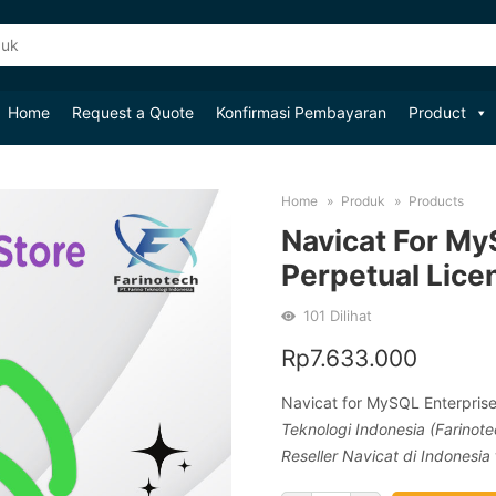
Home
Request a Quote
Konfirmasi Pembayaran
Product
Home
Produk
Products
Navicat For My
Perpetual Lice
101
Dilihat
Rp
7.633.000
Navicat for MySQL Enterprise
Teknologi Indonesia (Farinote
Reseller Navicat di Indonesia