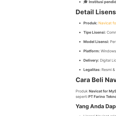
🎓
Institusi pendi
Detail Lisen
Produk:
Navicat f
Tipe Lisensi:
Comm
Model Lisensi:
Per
Platform:
Windows,
Delivery:
Digital Li
Legalitas:
Resmi & 
Cara Beli Na
Produk
Navicat for My
seperti
PT Farino Tekno
Yang Anda Dap