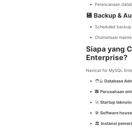
Perencanaan datab
💾 Backup & A
Scheduled backup 
Otomatisasi maint
Siapa yang 
Enterprise?
Navicat for MySQL Enter
🧑‍💻
Database Adm
🏢
Perusahaan ent
🚀
Startup teknolo
🛠️
Software house
🏛️
Instansi pemer