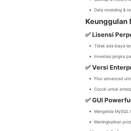
Data modeling & re
Keunggulan N
✅ Lisensi Perpe
Tidak ada biaya l
Investasi jangka p
✅ Versi Enterp
Fitur advanced un
Cocok untuk enterpr
✅ GUI Powerful
Mengelola MySQL t
Meningkatkan prod