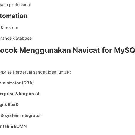
ase profesional
utomation
& restore
enance database
Cocok Menggunakan Navicat for MyS
prise Perpetual sangat ideal untuk:
inistrator (DBA)
erprise & korporasi
gi & SaaS
 & system integrator
intah & BUMN