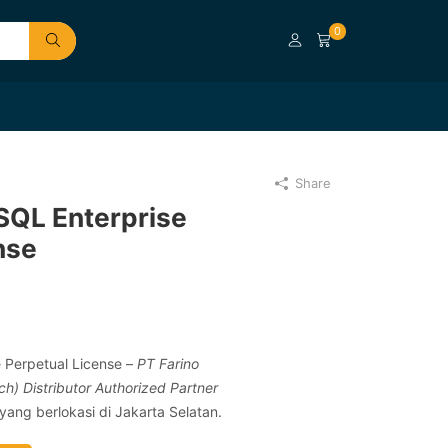
0
Share
SQL Enterprise
nse
 Perpetual License –
PT Farino
ch) Distributor Authorized Partner
yang berlokasi di Jakarta Selatan.