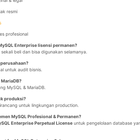
inal & legal
jak resmi
s
es profesional
 MySQL Enterprise lisensi permanen?
, sekali beli dan bisa digunakan selamanya.
 perusahaan?
l untuk audit bisnis.
 MariaDB?
ung MySQL & MariaDB.
uk produksi?
 dirancang untuk lingkungan production.
emen MySQL Profesional & Permanen?
ySQL Enterprise Perpetual License
untuk pengelolaan database ya