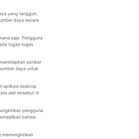
iaya yang tangguh,
sumber daya secara
i mana saja. Pengguna
pada tugas-tugas
 menetapkan sumber
 sumber daya untuk
.
i aplikasi desktop
es alat tersebut di
emungkinkan pengguna
 memastikan bahwa
ng memungkinkan