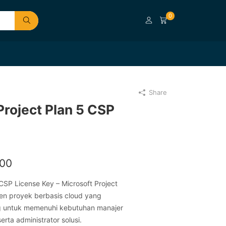
0
Share
Project Plan 5 CSP
000
CSP License Key – Microsoft Project
men proyek berbasis cloud yang
g untuk memenuhi kebutuhan manajer
erta administrator solusi.