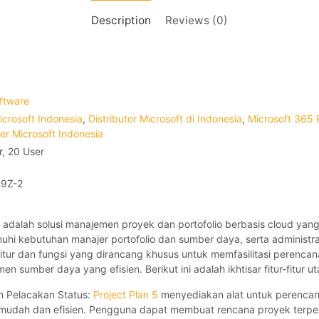
Description
Reviews (0)
ftware
icrosoft Indonesia
,
Distributor Microsoft di Indonesia
,
Microsoft 365 
ler Microsoft Indonesia
r, 20 User
D9Z-2
 5 adalah solusi manajemen proyek dan portofolio berbasis cloud ya
i kebutuhan manajer portofolio dan sumber daya, serta administrator
tur dan fungsi yang dirancang khusus untuk memfasilitasi perencan
en sumber daya yang efisien. Berikut ini adalah ikhtisar fitur-fitur 
n Pelacakan Status:
Project Plan 5
menyediakan alat untuk perenca
 mudah dan efisien. Pengguna dapat membuat rencana proyek terpe