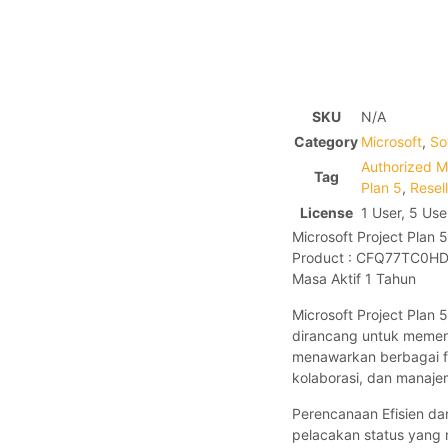
SKU
N/A
Category
Microsoft
,
So
Authorized M
Tag
Plan 5
,
Resel
License
1 User, 5 Use
Microsoft Project Plan 5
Product : CFQ77TC0H
Masa Aktif 1 Tahun
Microsoft Project Plan
dirancang untuk memenuh
menawarkan berbagai fi
kolaborasi, dan manajem
Perencanaan Efisien da
pelacakan status yang