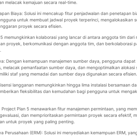
n melacak kemajuan secara real-time.
pan Biaya: Solusi ini mencakup fitur penjadwalan dan penetapan b
gguna untuk membuat jadwal proyek terperinci, mengalokasikan 
anggaran proyek secara efisien.
an 5 memungkinkan kolaborasi yang lancar di antara anggota tim dar
an proyek, berkomunikasi dengan anggota tim, dan berkolaborasi 
.
a: Dengan kemampuan manajemen sumber daya, pengguna dapat
s, melacak pemanfaatan sumber daya, dan mengoptimalkan alokasi
liki staf yang memadai dan sumber daya digunakan secara efisien
 lisensi langganan memungkinkan hingga lima instalasi bersamaan dar
emberikan fleksibilitas dan kemudahan bagi pengguna untuk mengaks
 Project Plan 5 menawarkan fitur manajemen permintaan, yang m
evaluasi, dan memprioritaskan permintaan proyek secara efektif,
an untuk proyek yang paling penting.
a Perusahaan (ERM): Solusi ini menyediakan kemampuan ERM, ya