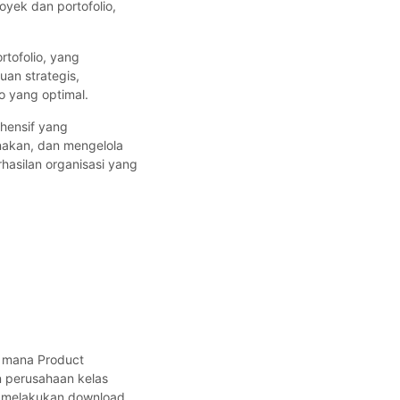
yek dan portofolio,
rtofolio, yang
an strategis,
o yang optimal.
ehensif yang
nakan, dan mengelola
hasilan organisasi yang
g mana Product
 perusahaan kelas
an melakukan download