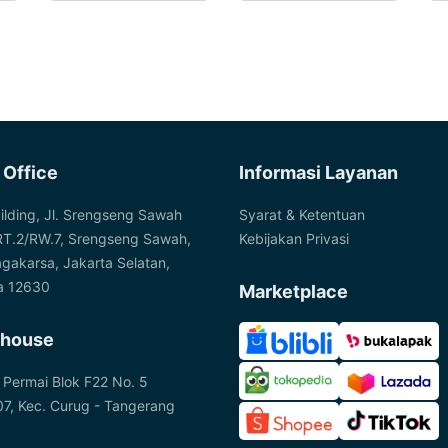
 Office
Informasi Layanan
ilding, Jl. Srengseng Sawah
Syarat & Ketentuan
RT.2/RW.7, Srengseng Sawah,
Kebijakan Privasi
agakarsa, Jakarta Selatan,
a 12630
Marketplace
house
 Permai Blok F22 No. 5
7, Kec. Curug - Tangerang