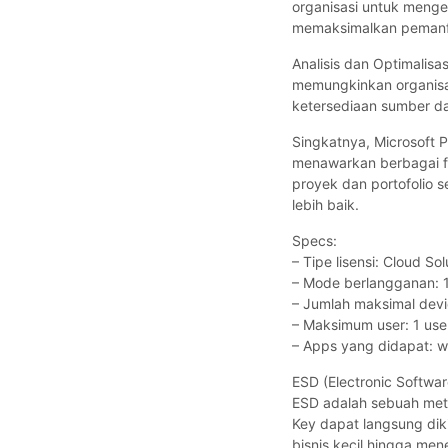
organisasi untuk menge
memaksimalkan pemanfa
Analisis dan Optimalisas
memungkinkan organisas
ketersediaan sumber da
Singkatnya, Microsoft 
menawarkan berbagai f
proyek dan portofolio s
lebih baik.
Specs:
– Tipe lisensi: Cloud So
– Mode berlangganan: 
– Jumlah maksimal devi
– Maksimum user: 1 use
– Apps yang didapat: w
ESD (Electronic Softwar
ESD adalah sebuah met
Key dapat langsung di
bisnis kecil hingga men