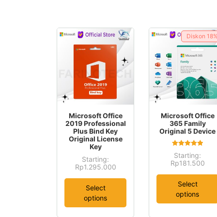
Diskon
18
This
This
Microsoft Office
Microsoft Office
product
product
2019 Professional
365 Family
Plus Bind Key
Original 5 Device
has
has
Original License
multiple
multiple
Key
Rated
Starting:
variants.
variants.
5.00
Starting:
This
Rp
181.500
This
out of 5
Rp
1.295.000
The
The
product
product
options
options
Select
has
Select
has
may
may
options
multiple
options
multiple
be
be
variants.
variants.
chosen
chosen