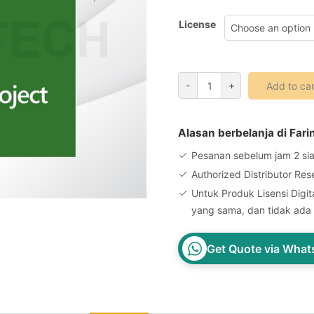
License
Microsoft
-
+
Add to car
365
Project
Plan
Alasan berbelanja di Fari
5
Pesanan sebelum jam 2 sia
CSP
Authorized Distributor Res
License
Untuk Produk Lisensi Digita
Key
yang sama, dan tidak ada 
quantity
Get Quote via Wha