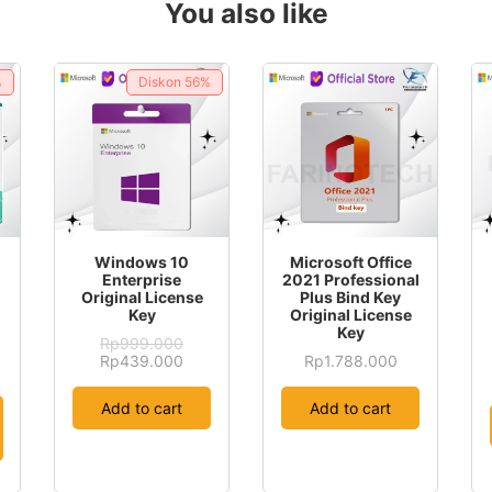
You also like
%
Diskon
56%
Windows 10
Microsoft Office
Enterprise
2021 Professional
Original License
Plus Bind Key
Key
Original License
Key
Rp
999.000
Original
Current
Rp
439.000
Rp
1.788.000
price
price
was:
is:
Add to cart
Add to cart
Rp999.000.
Rp439.000.