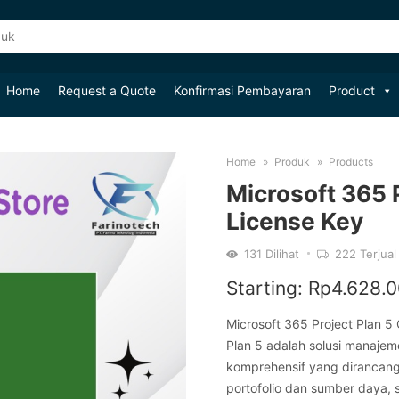
Home
Request a Quote
Konfirmasi Pembayaran
Product
Home
Produk
Products
Microsoft 365 
License Key
131
Dilihat
222
Terjual
Starting:
Rp
4.628.
Microsoft 365 Project Plan 5 
Plan 5 adalah solusi manaje
komprehensif yang dirancan
portofolio dan sumber daya, s