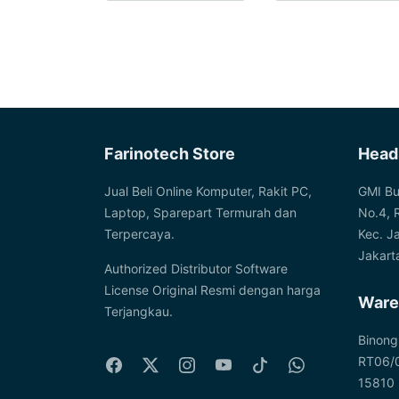
The
The
on
on
options
options
the
the
may
may
product
product
be
be
page
page
chosen
chosen
on
on
the
the
Farinotech Store
Head
product
product
page
page
Jual Beli Online Komputer, Rakit PC,
GMI Bu
Laptop, Sparepart Termurah dan
No.4, 
Terpercaya.
Kec. J
Jakart
Authorized Distributor Software
License Original Resmi dengan harga
Ware
Terjangkau.
Binong
RT06/0
15810