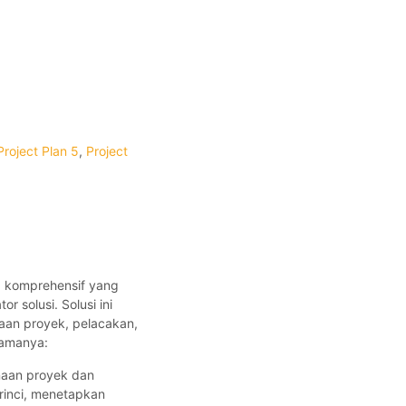
Project Plan 5
,
Project
ng komprehensif yang
 solusi. Solusi ini
aan proyek, pelacakan,
utamanya:
naan proyek dan
rinci, menetapkan