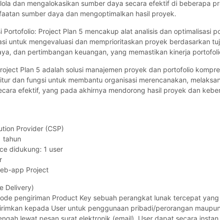
lola dan mengalokasikan sumber daya secara efektif di beberapa pro
atan sumber daya dan mengoptimalkan hasil proyek.
i Portofolio: Project Plan 5 mencakup alat analisis dan optimalisasi po
i untuk mengevaluasi dan memprioritaskan proyek berdasarkan tuju
ya, dan pertimbangan keuangan, yang memastikan kinerja portofoli
Project Plan 5 adalah solusi manajemen proyek dan portofolio kompr
itur dan fungsi untuk membantu organisasi merencanakan, melaksa
ecara efektif, yang pada akhirnya mendorong hasil proyek dan keber
lution Provider (CSP)
1 tahun
ce didukung: 1 user
r
eb-app Project
e Delivery)
ode pengiriman Product Key sebuah perangkat lunak tercepat yan
kirimkan kepada User untuk penggunaan pribadi/perorangan maupun
engah lewat pesan surat elektronik (email). User dapat secara inst