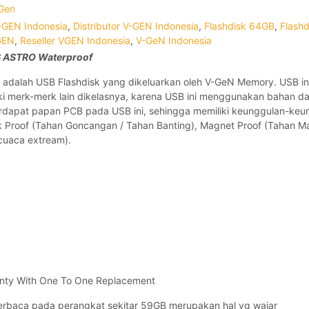
Gen
-GEN Indonesia
,
Distributor V-GEN Indonesia
,
Flashdisk 64GB
,
Flash
GEN
,
Reseller VGEN Indonesia
,
V-GeN Indonesia
B ASTRO Waterproof
o adalah USB Flashdisk yang dikeluarkan oleh V-GeN Memory. USB in
iki merk-merk lain dikelasnya, karena USB ini menggunakan bahan d
erdapat papan PCB pada USB ini, sehingga memiliki keunggulan-keun
ck Proof (Tahan Goncangan / Tahan Banting), Magnet Proof (Tahan M
cuaca extream).
ranty With One To One Replacement
erbaca pada perangkat sekitar 59GB merupakan hal yg wajar