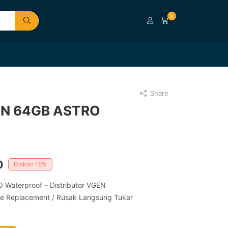
0
Share
GEN 64GB ASTRO
Current
0
Diskon
15%
price
Waterproof – Distributor VGEN
ne Replacement / Rusak Langsung Tukar
is:
.
Rp76.000.