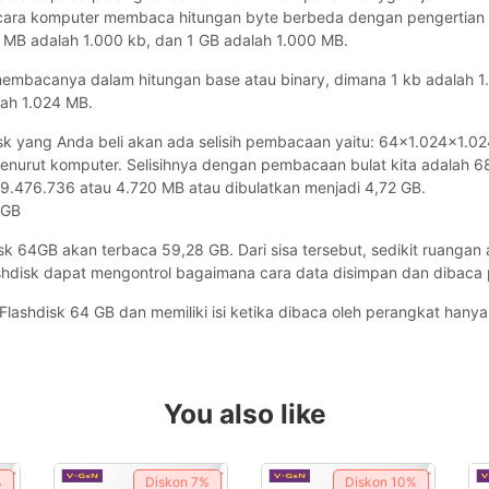
 cara komputer membaca hitungan byte berbeda dengan pengertian 
1 MB adalah 1.000 kb, dan 1 GB adalah 1.000 MB.
mbacanya dalam hitungan base atau binary, dimana 1 kb adalah 1.
lah 1.024 MB.
isk yang Anda beli akan ada selisih pembacaan yaitu: 64×1.024×1.0
nurut komputer. Selisihnya dengan pembacaan bulat kita adalah 6
.476.736 atau 4.720 MB atau dibulatkan menjadi 4,72 GB.
8GB
hdisk 64GB akan terbaca 59,28 GB. Dari sisa tersebut, sedikit ruanga
shdisk dapat mengontrol bagaimana cara data disimpan dan dibaca 
Flashdisk 64 GB dan memiliki isi ketika dibaca oleh perangkat hanya
You also like
%
Diskon
7%
Diskon
10%