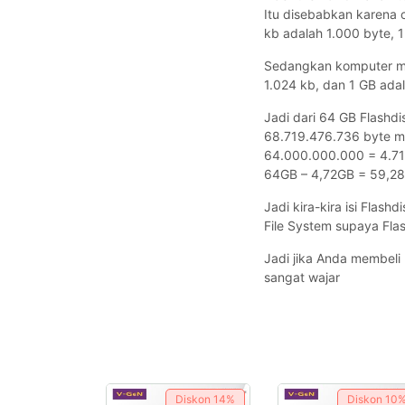
Itu disebabkan karena
kb adalah 1.000 byte, 
Sedangkan komputer me
1.024 kb, dan 1 GB ada
Jadi dari 64 GB Flashd
68.719.476.736 byte me
64.000.000.000 = 4.719
64GB – 4,72GB = 59,2
Jadi kira-kira isi Flas
File System supaya Fla
Jadi jika Anda membeli 
sangat wajar
Diskon
14%
Diskon
10