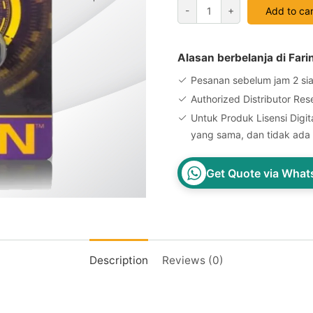
Flashdisk
-
+
Add to car
V-
GEN
64GB
Alasan berbelanja di Fari
ASTRO
Pesanan sebelum jam 2 sia
Waterproof
Authorized Distributor Res
quantity
Untuk Produk Lisensi Digita
yang sama, dan tidak ada 
Get Quote via Wha
Description
Reviews (0)