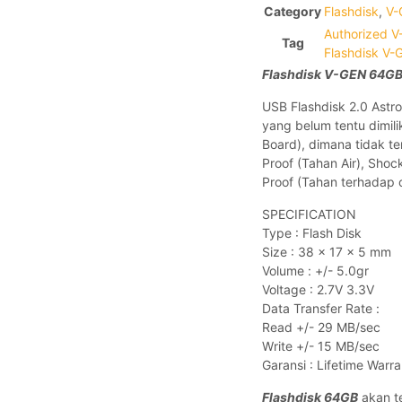
Category
Flashdisk
,
V-
Authorized V
Tag
Flashdisk V-
Flashdisk V-GEN 64G
USB Flashdisk 2.0 Astr
yang belum tentu dimil
Board), dimana tidak t
Proof (Tahan Air), Sho
Proof (Tahan terhadap 
SPECIFICATION
Type : Flash Disk
Size : 38 x 17 x 5 mm
Volume : +/- 5.0gr
Voltage : 2.7V 3.3V
Data Transfer Rate :
Read +/- 29 MB/sec
Write +/- 15 MB/sec
Garansi : Lifetime War
Flashdisk 64GB
akan t