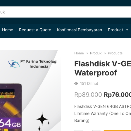
Home
Request a Quote
Konfirmasi Pembayaran
Product
Home
Produk
Products
Flashdisk V-
Waterproof
151
Dilihat
Original
Rp
89.000
Rp
76.00
price
Flashdisk V-GEN 64GB ASTRO 
Lifetime Warranty (One To O
was:
Barang)
Rp89.000