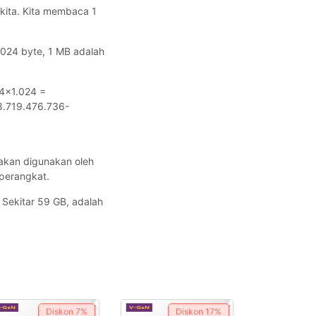
kita. Kita membaca 1
024 byte, 1 MB adalah
24×1.024 =
8.719.476.736-
n akan digunakan oleh
perangkat.
 Sekitar 59 GB, adalah
Diskon
7%
Diskon
17%