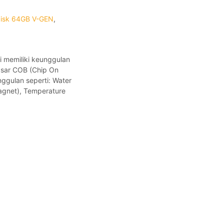
disk 64GB V-GEN
,
i memiliki keunggulan
asar COB (Chip On
ggulan seperti: Water
agnet), Temperature