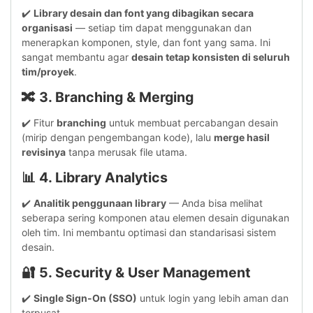
✔️
Library desain dan font yang dibagikan secara
organisasi
— setiap tim dapat menggunakan dan
menerapkan komponen, style, dan font yang sama. Ini
sangat membantu agar
desain tetap konsisten di seluruh
tim/proyek
.
🔀 3.
Branching & Merging
✔️ Fitur
branching
untuk membuat percabangan desain
(mirip dengan pengembangan kode), lalu
merge hasil
revisinya
tanpa merusak file utama.
📊 4.
Library Analytics
✔️
Analitik penggunaan library
— Anda bisa melihat
seberapa sering komponen atau elemen desain digunakan
oleh tim. Ini membantu optimasi dan standarisasi sistem
desain.
🔐 5.
Security & User Management
✔️
Single Sign-On (SSO)
untuk login yang lebih aman dan
terpusat.