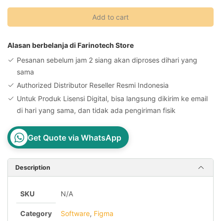
1
Add to cart
Year
Subscription
quantity
Alasan berbelanja di Farinotech Store
Pesanan sebelum jam 2 siang akan diproses dihari yang
sama
Authorized Distributor Reseller Resmi Indonesia
Untuk Produk Lisensi Digital, bisa langsung dikirim ke email
di hari yang sama, dan tidak ada pengiriman fisik
Get Quote via WhatsApp
Description
SKU
N/A
Category
Software
,
Figma