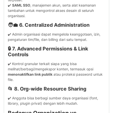
✔️
SAML SSO
, manajemen akun, serta alat keamanan
tambahan untuk mengontrol akses desain di seluruh
organisasi.
🧑‍💼 6.
Centralized Administration
✔️ Admin organisasi dapat mengelola keanggotaan, izin,
pengaturan tim/file, dan billing dari satu tempat.
🔒 7.
Advanced Permissions & Link
Controls
✔️ Kontrol granular terkait siapa yang bisa
melihat/berbagi/mengekspor konten, termasuk opsi
menonaktifkan link publik
atau proteksi password untuk
file.
📂 8.
Org-wide Resource Sharing
✔️ Anggota bisa berbagi sumber daya organisasi (font,
library, plugin privat) dengan lebih mudah.
Bedanya Organization vs