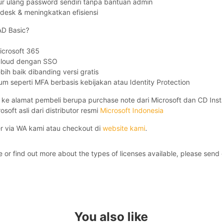
r ulang password sendiri tanpa bantuan admin
esk & meningkatkan efisiensi
D Basic?
crosoft 365
i cloud dengan SSO
ebih baik dibanding versi gratis
um seperti MFA berbasis kebijakan atau Identity Protection
ke alamat pembeli berupa purchase note dari Microsoft dan CD Insta
oft asli dari distributor resmi
Microsoft Indonesia
er via WA kami atau checkout di
website kami
.
 or find out more about the types of licenses available, please send 
You also like