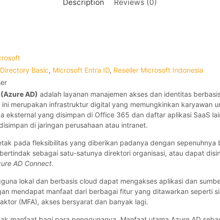
Description
Reviews (0)
crosoft
Directory Basic
,
Microsoft Entra ID
,
Reseller Microsoft Indonesia
ser
 (Azure AD)
adalah layanan manajemen akses dan identitas berbasi
n ini merupakan infrastruktur digital yang memungkinkan karyawan 
eksternal yang disimpan di Office 365 dan daftar aplikasi SaaS la
isimpan di jaringan perusahaan atau intranet.
etak pada fleksibilitas yang diberikan padanya dengan sepenuhnya be
ertindak sebagai satu-satunya direktori organisasi, atau dapat di
ure AD Connect
.
gguna lokal dan berbasis cloud dapat mengakses aplikasi dan sumb
n mendapat manfaat dari berbagai fitur yang ditawarkan seperti s
-faktor (MFA), akses bersyarat dan banyak lagi.
yak manfaat bagi para penggunanya. Manfaat utama Azure AD sebag