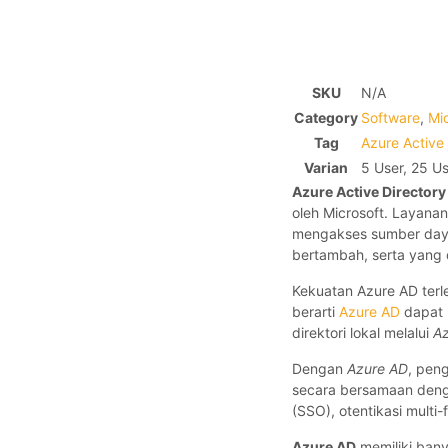
SKU
N/A
Category
Software
,
Mi
Tag
Azure Active 
Varian
5 User, 25 U
Azure Active Directory
oleh Microsoft. Layana
mengakses sumber daya 
bertambah, serta yang d
Kekuatan Azure AD terl
berarti
Azure AD
dapat b
direktori lokal melalui
Az
Dengan
Azure AD
, pen
secara bersamaan denga
(SSO), otentikasi multi
Azure AD
memiliki ban