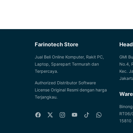
options
the
may
product
be
page
chosen
on
the
Farinotech Store
Head
product
page
Jual Beli Online Komputer, Rakit PC,
GMI Bu
Laptop, Sparepart Termurah dan
No.4, 
Terpercaya.
Kec. J
Jakart
Authorized Distributor Software
License Original Resmi dengan harga
Ware
Terjangkau.
Binong
RT06/0
15810