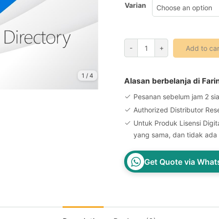
Varian
Azure
-
+
Add to car
Active
Directory
1
/
4
Basic
Alasan berbelanja di Fari
1
Pesanan sebelum jam 2 sia
Year
Authorized Distributor Res
Microsoft
Untuk Produk Lisensi Digita
Entra
yang sama, dan tidak ada 
ID
quantity
Get Quote via Wha