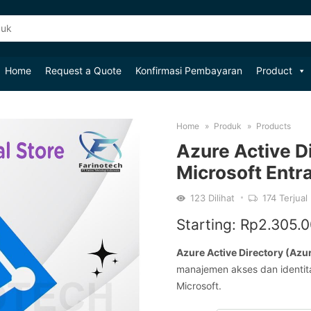
Home
Request a Quote
Konfirmasi Pembayaran
Product
Home
Produk
Products
Azure Active Di
Microsoft Entra
123
Dilihat
174
Terjual
Starting:
Rp
2.305.
Azure Active Directory (Azur
manajemen akses dan identit
Microsoft.