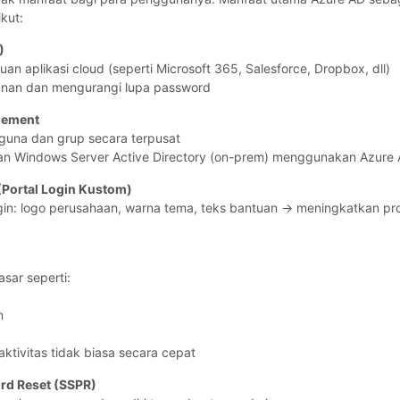
kut:
)
buan aplikasi cloud (seperti Microsoft 365, Salesforce, Dropbox, dll)
nan dan mengurangi lupa password
gement
guna dan grup secara terpusat
gan Windows Server Active Directory (on-prem) menggunakan Azure
Portal Login Kustom)
gin: logo perusahaan, warna tema, teks bantuan → meningkatkan prof
sar seperti:
n
tivitas tidak biasa secara cepat
ord Reset (SSPR)