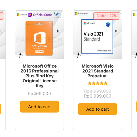
%
Diskon
22%
Microsoft Office
Microsoft Visio
2016 Professional
2021 Standard
Plus Bind Key
Prepetual
Original License
Key
Rated
Rp
8.999.000
5.00
Rp
469.000
rrent
Original
Current
Rp
6.999.000
out of 5
ice
price
price
was:
is:
Add to cart
Add to cart
2.699.000.
Rp8.999.000.
Rp6.999.000