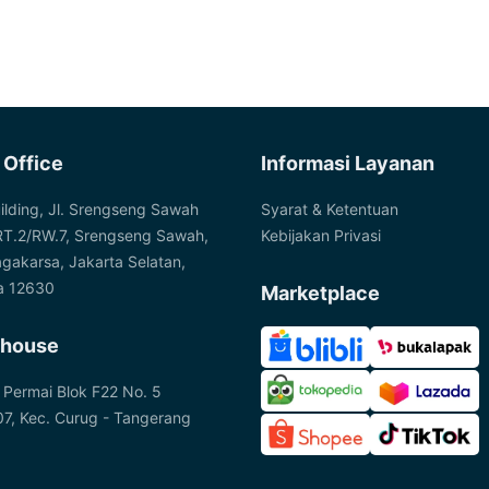
 Office
Informasi Layanan
ilding, Jl. Srengseng Sawah
Syarat & Ketentuan
RT.2/RW.7, Srengseng Sawah,
Kebijakan Privasi
agakarsa, Jakarta Selatan,
a 12630
Marketplace
house
 Permai Blok F22 No. 5
7, Kec. Curug - Tangerang