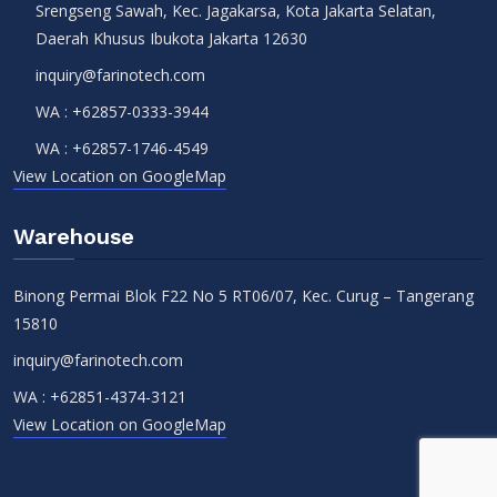
Srengseng Sawah, Kec. Jagakarsa, Kota Jakarta Selatan,
Daerah Khusus Ibukota Jakarta 12630
inquiry@farinotech.com
WA :
+62857-0333-3944
WA :
+62857-1746-4549
View Location on GoogleMap
Warehouse
Binong Permai Blok F22 No 5 RT06/07, Kec. Curug – Tangerang
15810
inquiry@farinotech.com
WA :
+62851-4374-3121
View Location on GoogleMap