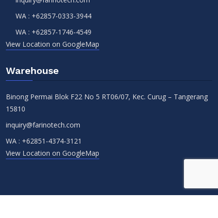
WA :
+62857-0333-3944
WA :
+62857-1746-4549
View Location on GoogleMap
Warehouse
Binong Permai Blok F22 No 5 RT06/07, Kec. Curug – Tangerang
15810
inquiry@farinotech.com
WA :
+62851-4374-3121
View Location on GoogleMap
Copyright 2026 -
PT Farino Teknologi Indonesia
. All Rights
Reserved.