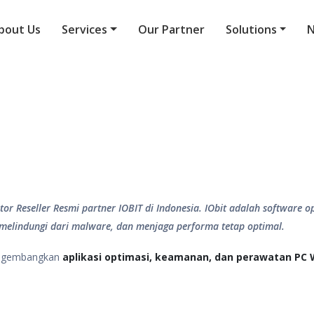
bout Us
Services
Our Partner
Solutions
butor Reseller Resmi partner IOBIT di Indonesia. IObit adalah softwa
elindungi dari malware, dan menjaga performa tetap optimal.
engembangkan
aplikasi optimasi, keamanan, dan perawatan PC