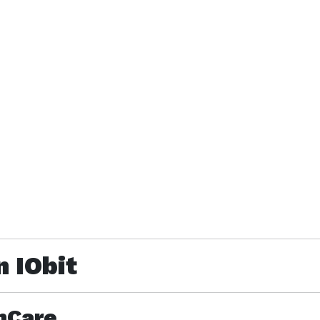
 IObit
mCare