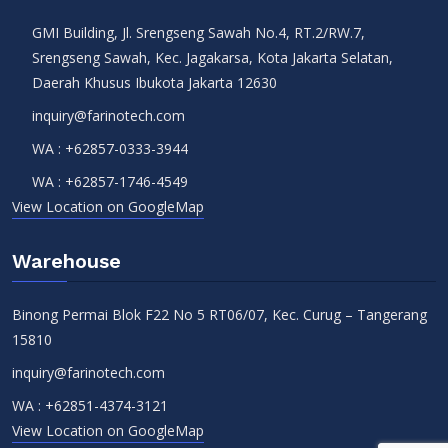
GMI Building, Jl. Srengseng Sawah No.4, RT.2/RW.7,
Srengseng Sawah, Kec. Jagakarsa, Kota Jakarta Selatan,
Daerah Khusus Ibukota Jakarta 12630
inquiry@farinotech.com
WA :
+62857-0333-3944
WA :
+62857-1746-4549
View Location on GoogleMap
Warehouse
Binong Permai Blok F22 No 5 RT06/07, Kec. Curug – Tangerang
15810
inquiry@farinotech.com
WA :
+62851-4374-3121
View Location on GoogleMap