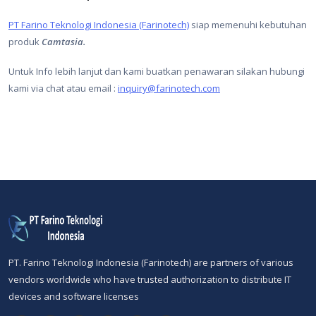
PT Farino Teknologi Indonesia (Farinotech)
siap memenuhi kebutuhan
produk
Camtasia.
Untuk Info lebih lanjut dan kami buatkan penawaran silakan hubungi
kami via chat atau email :
inquiry@farinotech.com
PT. Farino Teknologi Indonesia (Farinotech) are partners of various
vendors worldwide who have trusted authorization to distribute IT
devices and software licenses